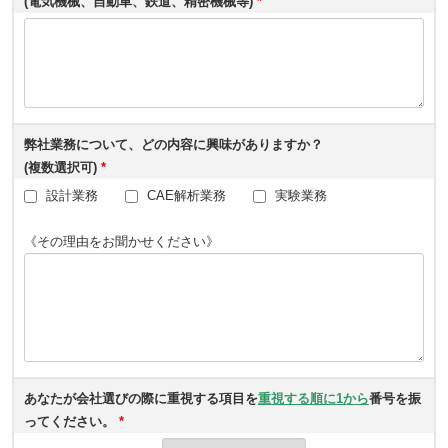
(電気機械、自動車、鉄道、精密機械等)
*
弊社業務について、どの内容に興味がありますか？
(複数選択可)
*
設計業務
CAE解析業務
実験業務
《その理由をお聞かせください》
あなたが会社選びの際に重視する項目を
重視する順に1から
番号を振
ってください。
*